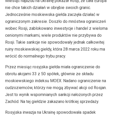
Miesiąc najazdu na Ukrainę pokazał Rosji, że cała Europa
nie chce takich działań w obrębie swoich granic.
Jednocześnie moskiewska giełda zaczęła działać w
ograniczonym zakresie. Doszło do mnóstwa ograniczeń
wobec Rosji, zablokowano inwestycje i handel z wieloma
cenionymi markami, wiele produktów nie przybywa do
Rosji. Takie sankcje nie spowodowały jednak całkowitej
ruiny moskiewskiej giełdy, która 28 marca 2022 roku ma
wrócić do normalnego trybu pracy.
Przez miesiąc rosyjska giełda miała ograniczenie do
obrotu akcjami 33 z 50 spółek, głównie ze składu
moskiewskiego indeksu MOEX. Nadano ograniczenie na
cudzoziemców, którzy nie mogą zbywać akcji od Rosjan.
Jest to wynik wspomnianych sankcji nałożonych przez
Zachód. Na tej giełdzie zakazano krótkiej sprzedaży.
Rosyjska inwazja na Ukrainę spowodowała spadek